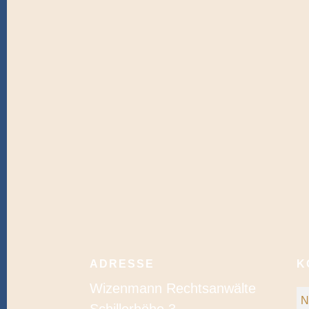
ADRESSE
K
Wizenmann Rechtsanwälte
N