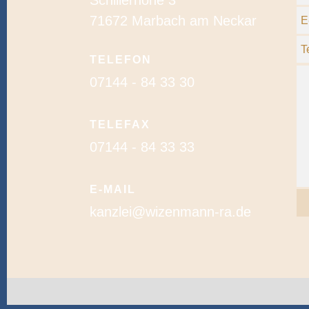
Schillerhöhe 3
71672 Marbach am Neckar
E
T
TELEFON
07144 - 84 33 30
TELEFAX
07144 - 84 33 33
E-MAIL
kanzlei@wizenmann-ra.de